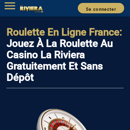
menu
Se connecter
Roulette En Ligne France:
Jouez À La Roulette Au
Casino La Riviera
Gratuitement Et Sans
Dépôt