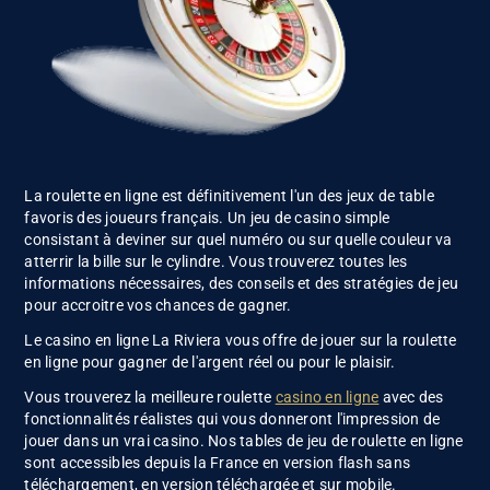
La roulette en ligne est définitivement l'un des jeux de table
favoris des joueurs français. Un jeu de casino simple
consistant à deviner sur quel numéro ou sur quelle couleur va
atterrir la bille sur le cylindre. Vous trouverez toutes les
informations nécessaires, des conseils et des stratégies de jeu
pour accroitre vos chances de gagner.
Le casino en ligne La Riviera vous offre de jouer sur la roulette
en ligne pour gagner de l'argent réel ou pour le plaisir.
Vous trouverez la meilleure roulette
casino en ligne
avec des
fonctionnalités réalistes qui vous donneront l'impression de
jouer dans un vrai casino. Nos tables de jeu de roulette en ligne
sont accessibles depuis la France en version flash sans
téléchargement, en version téléchargée et sur mobile.