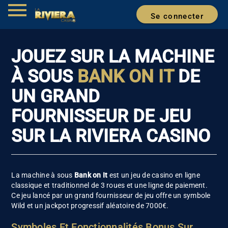
menu
Se connecter
JOUEZ SUR LA MACHINE
À SOUS
BANK ON IT
DE
UN GRAND
FOURNISSEUR DE JEU
SUR LA RIVIERA CASINO
La machine à sous
Bank on It
est un jeu de casino en ligne
classique et traditionnel de 3 roues et une ligne de paiement.
Ce jeu lancé par un grand fournisseur de jeu offre un symbole
Wild et un jackpot progressif aléatoire de 7000€.
Symboles Et Fonctionnalités Bonus Sur