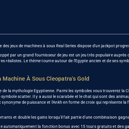
érie des jeux de machines à sous Real Series dispose d'un jackpot progres
loppé par un grand fournisseur de jeu est un jeu très populaire auprès 
s réalistes. Le thème tourne autour de l'Egypte ancien et de ses symbo
a Machine À Sous Cleopatra's Gold
 de la mythologie Egyptienne. Parmi les symboles vous trouverez la Cl
de symbole scatter. Il y a aussi le scarabée et le chat qui sont des anim
 synonyme de puissance et l'Ankh en forme de croix qui représente la fer
rtants et double les gains lorsqu'il fait partie d'une combinaison gagn
e automatiquement la fonction bonus avec 15 tours gratuits et des gai