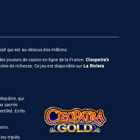
sif qui est au-dessus des millions.
des joueurs de casino en ligne de la France.
Cleopatra's
les de richesse. Ce jeu est disponible sur
La Riviera
éopâtre, qui
aux sacrés
tilité. Enfin
ante.
ns triplés.