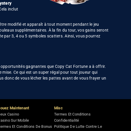
ystery
ela inclut
 être modifié et apparaît à tout moment pendant le jeu
 rouleaux supplémentaires. À la fin du tour, vos gains seront
 par 3, 4 ou 5 symboles scatters. Ainsi, vous pourrez
 opportunités gagnantes que Copy Cat Fortune a à offrir.
mise. Ce qui est un super régal pour tout joueur qui
us donc de vous lécher les pattes avant de vous frayer un
ouez Maintenant
Misc
eux Casino
Termes Et Conditions
asino Sur Mobile
Confidentialité
ermes Et Conditions De Bonus
Politique De Lutte Contre Le