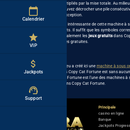
gains de ligne et sont multipliés par la mise totale. Au milieu
calendar_today
Stacks
. Par tour, vous pouvez décrocher une pile consécutiv
tous les symboles sans exception.
Calendrier
Une autre caractéristique intéressante de cette machine à so
principal et les jeux gratuits. Il suffit que les symboles cor
star
évalués et payés. Il y a également les
jeux gratuits
dans Copy
profiter de 5, 6 ou 8 parties gratuites.
VIP
Conclusion
attach_money
Un grand fournisseur de jeu a créé ici une
machine à sous or
Jackpots
La plus intéressante dans Copy Cat Fortune est sans aucun d
veulent gagner. Copy Cat Fortune est l'une des machines à s
chemin vers la victoire dans Copy Cat Fortune.
support_agent
Support
Principale
casino en ligne
Banque
Jackpots Progress