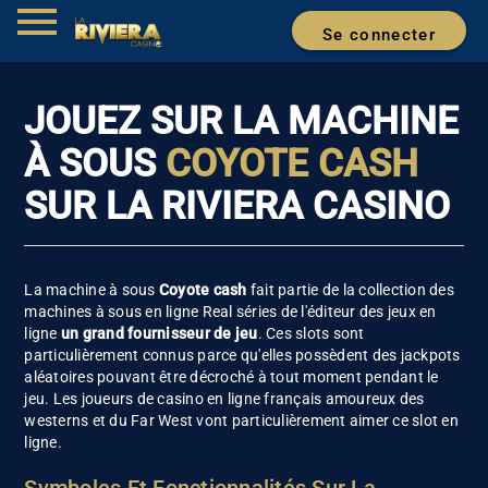
menu
Se connecter
JOUEZ SUR LA MACHINE
À SOUS
COYOTE CASH
SUR LA RIVIERA CASINO
La machine à sous
Coyote cash
fait partie de la collection des
machines à sous en ligne Real séries de l'éditeur des jeux en
ligne
un grand fournisseur de jeu
. Ces slots sont
particulièrement connus parce qu'elles possèdent des jackpots
aléatoires pouvant être décroché à tout moment pendant le
jeu. Les joueurs de casino en ligne français amoureux des
westerns et du Far West vont particulièrement aimer ce slot en
ligne.