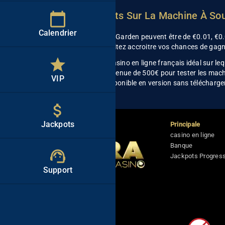
Gains Et Paiements Sur La Machine À So
calendar_today
Calendrier
Les mises sur Enchanted Garden peuvent être de €0.01, €0.0
maximales si vous souhaitez accroitre vos chances de gagne
star
La Riviera casino est le casino en ligne français idéal sur l
un bonus gratuit de bienvenue de 500€ pour tester les mac
VIP
slot en ligne est aussi disponible en version sans télécharg
attach_money
Jackpots
Principale
casino en ligne
Banque
support_agent
Jackpots Progress
Support