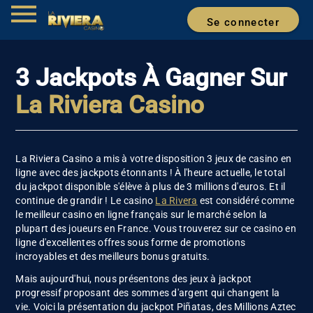
menu
Se connecter
3 Jackpots À Gagner Sur
La Riviera Casino
La Riviera Casino a mis à votre disposition 3 jeux de casino en
ligne avec des jackpots étonnants ! À l'heure actuelle, le total
du jackpot disponible s'élève à plus de 3 millions d'euros. Et il
continue de grandir ! Le casino
La Rivera
est considéré comme
le meilleur casino en ligne français sur le marché selon la
plupart des joueurs en France. Vous trouverez sur ce casino en
ligne d'excellentes offres sous forme de promotions
incroyables et des meilleurs bonus gratuits.
Mais aujourd'hui, nous présentons des jeux à jackpot
progressif proposant des sommes d'argent qui changent la
vie. Voici la présentation du jackpot Piñatas, des Millions Aztec