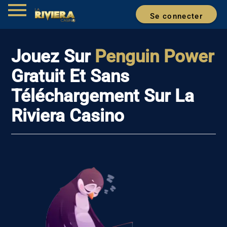
menu
Se connecter
Jouez Sur
Penguin Power
Gratuit Et Sans
Téléchargement Sur La
Riviera Casino