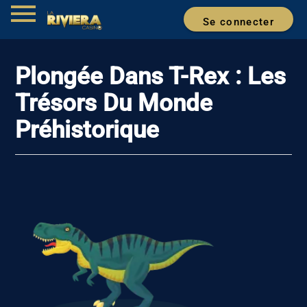
menu
Se connecter
Plongée Dans T-Rex : Les
Trésors Du Monde
Préhistorique