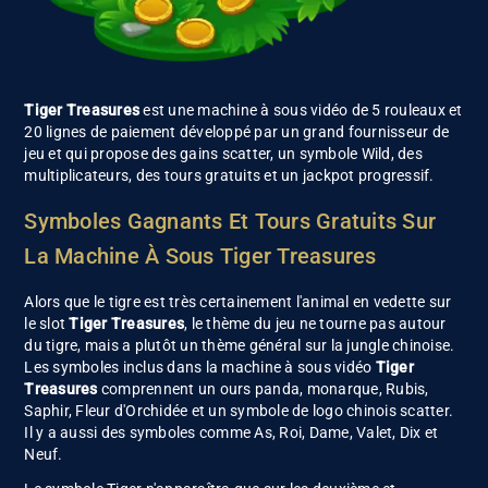
Tiger Treasures
est une machine à sous vidéo de 5 rouleaux et
20 lignes de paiement développé par un grand fournisseur de
jeu et qui propose des gains scatter, un symbole Wild, des
multiplicateurs, des tours gratuits et un jackpot progressif.
Symboles Gagnants Et Tours Gratuits Sur
La Machine À Sous Tiger Treasures
Alors que le tigre est très certainement l'animal en vedette sur
le slot
Tiger Treasures
, le thème du jeu ne tourne pas autour
du tigre, mais a plutôt un thème général sur la jungle chinoise.
Les symboles inclus dans la machine à sous vidéo
Tiger
Treasures
comprennent un ours panda, monarque, Rubis,
Saphir, Fleur d'Orchidée et un symbole de logo chinois scatter.
Il y a aussi des symboles comme As, Roi, Dame, Valet, Dix et
Neuf.